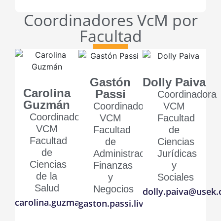
Coordinadores VcM por
Facultad
Gastón
Dolly Paiva
Carolina
Passi
Coordinadora
Guzmán
Coordinador
VCM
Coordinadora
VCM
Facultad
VCM
Facultad
de
Facultad
de
Ciencias
de
Administración,
Jurídicas
Ciencias
Finanzas
y
de la
y
Sociales
Salud
Negocios
dolly.paiva@usek.c
carolina.guzman@usek.cl
gaston.passi.livacic@usek.cl