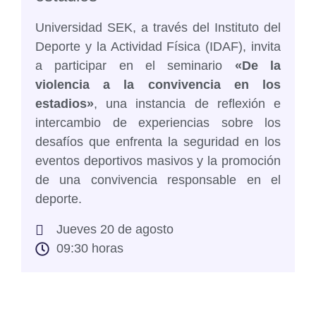
u
Universidad SEK, a través del Instituto del
Deporte y la Actividad Física (IDAF), invita
l
a participar en el seminario
«De la
violencia a la convivencia en los
s
estadios»
, una instancia de reflexión e
p
intercambio de experiencias sobre los
i
desafíos que enfrenta la seguridad en los
L
eventos deportivos masivos y la promoción
n
de una convivencia responsable en el
p
deporte.
o
a
Jueves 20 de agosto
09:30 horas