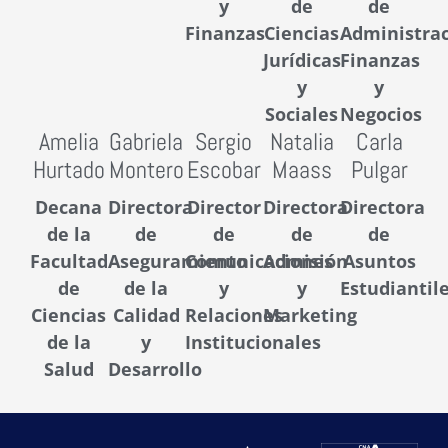
y
de
de
Finanzas
Ciencias
Administrac
Jurídicas
Finanzas
y
y
Sociales
Negocios
Amelia
Gabriela
Sergio
Natalia
Carla
Hurtado
Montero
Escobar
Maass
Pulgar
Decana
Directora
Director
Directora
Directora
de la
de
de
de
de
Facultad
Aseguramiento
Comunicaciones
Admisión
Asuntos
de
de la
y
y
Estudiantil
Ciencias
Calidad
Relaciones
Marketing
de la
y
Institucionales
Salud
Desarrollo