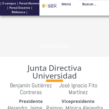
|
E-campus
|
Portal Alumno
Menú
|
Portal Docente
|
Biblioteca
|
Autoridades
Junta Directiva
Universidad
Benjamín Gutiérrez
José Ignacio Fito
Contreras
Martínez
Presidente
Vicepresidente
Alejandro
Jaime
Raimon
Mónica
Alejandra