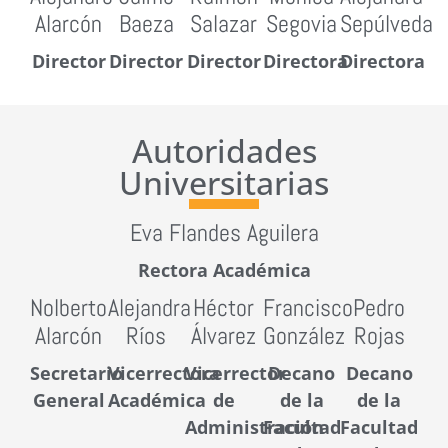
Alarcón
Baeza
Salazar
Segovia
Sepúlveda
Director
Director
Director
Directora
Directora
Autoridades
Universitarias
Eva Flandes Aguilera
Rectora Académica
Nolberto
Alejandra
Héctor
Francisco
Pedro
Alarcón
Ríos
Álvarez
González
Rojas
Secretario
Vicerrectora
Vicerrector
Decano
Decano
General
Académica
de
de la
de la
Administración
Facultad
Facultad