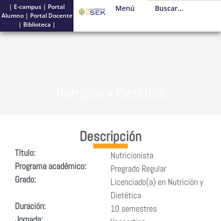
|
E-campus
|
Portal
Menú
Alumno
|
Portal Docente
|
Biblioteca
|
Nutrición y Dietética
Descripción
Título:
Nutricionista
Programa académico:
Pregrado Regular
Grado:
Licenciado(a) en Nutrición y
Dietética
Duración:
10 semestres
Jornada: