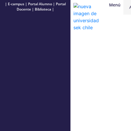
|
E-campus
|
Portal Alumno
|
Portal
Menú
Docente
|
Biblioteca
|
¡Atención Región de
O’Higgins! Postula a la
Escuela de Formación para
micro y pequeñas empresas