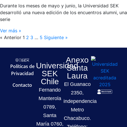
Durante los meses de mayo y junio, la Universidad SEK
desarrolló una nueva edición de los encuentros alumni, una
serie
Ver más »
« Anterior
1
2
3
…
5
Siguiente »
Anexo
Universidad
Políticas de
Santa
SEK
Privacidad
Laura
Chile
El Guanaco
Contacto
Fernando
2350,
Manterola
independencia
0789,
Metro
Santa
Chacabuco.
María 0760,
Teléfono: