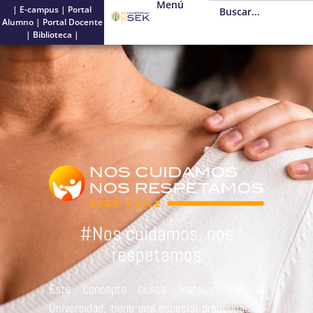
Menú
|
E-campus
|
Portal
Alumno
|
Portal Docente
|
Biblioteca
|
#Nos cuidamos, nos
respetamos
Este concepto busca instalar que la
Universidad, tiene una especial preocupación