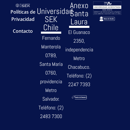
Anexo
Universidad
Santa
Políticas de
SEK
Privacidad
Laura
Chile
Contacto
El Guanaco
Fernando
2350,
Manterola
independencia
0789,
Metro
Santa María
Chacabuco.
0760,
Teléfono: (2)
providencia
2247 7393
Metro
Salvador.
Teléfono: (2)
2483 7300