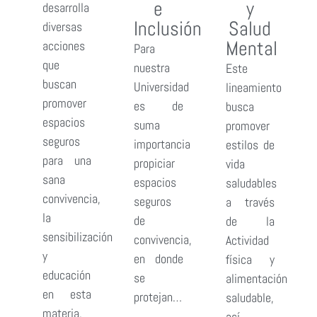
e
y
desarrolla
Inclusión
Salud
diversas
Mental
acciones
Para
que
nuestra
Este
buscan
Universidad
lineamiento
promover
es de
busca
espacios
suma
promover
seguros
importancia
estilos de
para una
propiciar
vida
sana
espacios
saludables
convivencia,
seguros
a través
la
de
de la
sensibilización
convivencia,
Actividad
y
en donde
física y
educación
se
alimentación
en esta
protejan…
saludable,
materia.
así