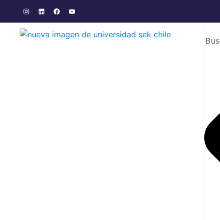
CEKIN organizó jornada de celebraci
día de las y los kinesiólogo
19/06/2026
11:42