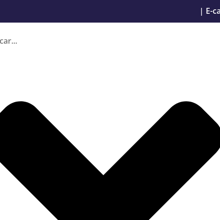
|
E-c
ón por el
s