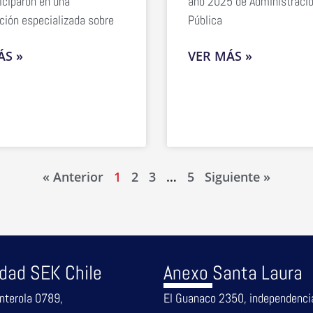
iciparon en una
año 2025 de Administraci
ción especializada sobre
Pública
ÁS »
VER MÁS »
« Anterior
1
2
3
…
5
Siguiente »
idad SEK Chile
Anexo Santa Laura
nterola 0789,
El Guanaco 2350, independenci