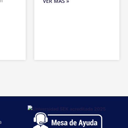
ón
VER MÁS »
a