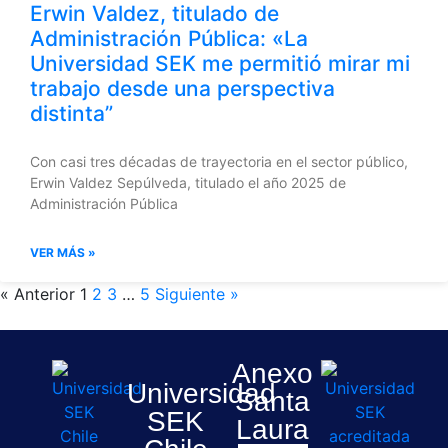
Erwin Valdez, titulado de
Administración Pública: «La
Universidad SEK me permitió mirar mi
trabajo desde una perspectiva
distinta”
Con casi tres décadas de trayectoria en el sector público,
Erwin Valdez Sepúlveda, titulado el año 2025 de
Administración Pública
VER MÁS »
« Anterior
1
2
3
…
5
Siguiente »
Anexo
Universidad
Santa
SEK
Laura