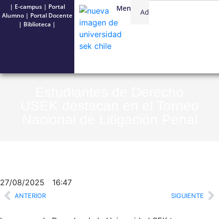
|
E-campus
|
Portal
Menú
Admisión
USEK
Alumno
|
Portal Docente
|
Biblioteca
|
Estudiantes de Derecho
USEK destacan en el Torneo
Nacional de Litigación Penal
27/08/2025
16:47
ANTERIOR
SIGUIENTE