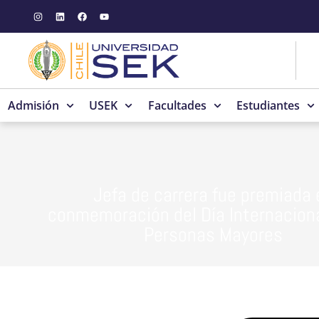
Admisión
USEK
Facultades
Estudiantes
Jefa de carrera fue premiada 
conmemoración del Día Internaciona
Personas Mayores