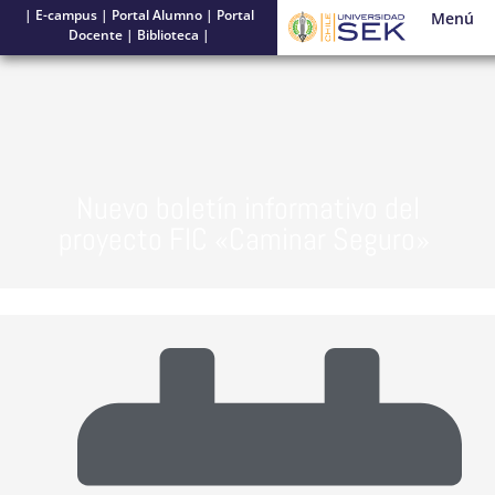
|
E-campus
|
Portal Alumno
|
Portal
Menú
Docente
|
Biblioteca
|
Nuevo boletín informativo del
proyecto FIC «Caminar Seguro»