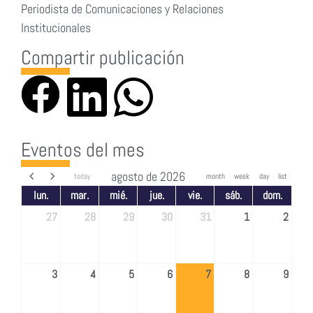
Periodista de Comunicaciones y Relaciones
Institucionales
Compartir publicación
Eventos del mes
agosto de 2026
today
month
week
day
list
lun.
mar.
mié.
jue.
vie.
sáb.
dom.
27
28
29
30
31
1
2
3
4
5
6
7
8
9