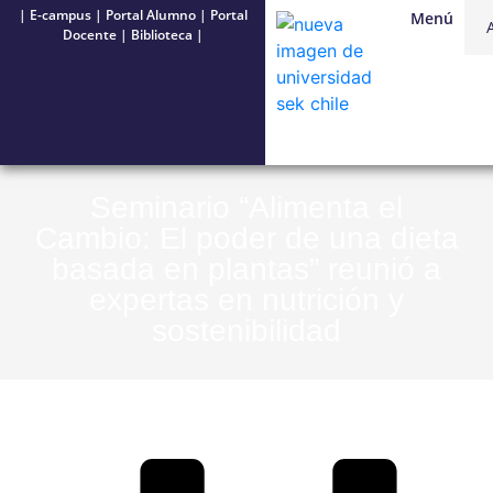
|
E-campus
|
Portal Alumno
|
Portal
Menú
Docente
|
Biblioteca
|
Seminario “Alimenta el
Cambio: El poder de una dieta
basada en plantas” reunió a
expertas en nutrición y
sostenibilidad