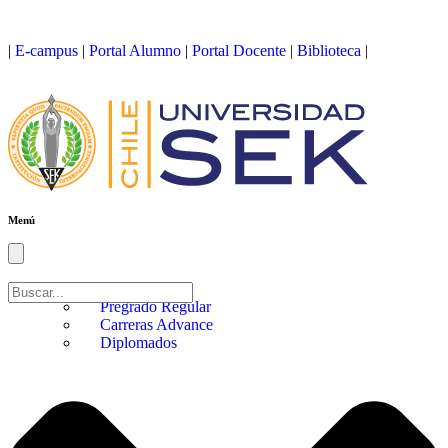
|
E-campus
|
Portal Alumno
|
Portal Docente
|
Biblioteca
|
Menú
Menú
conmutador
hamburguesa
Admisión
Pregrado Regular
Carreras Advance
Diplomados