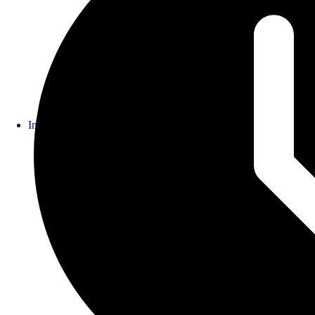
Investigación
Dirección de Investigación y Posgrado
Sistema de Ciencia
Indicadores
NIISA
Política Global
I3CBSEK
Comité de Ética