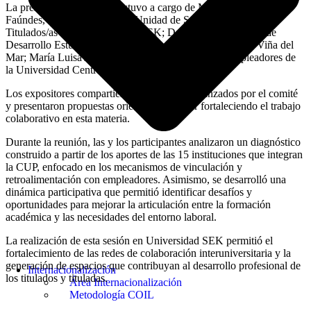
La presentación principal estuvo a cargo de María Alejandra
Faúndes, Coordinadora de la Unidad de Seguimiento de
Titulados/as de la Universidad SEK; Daniel Tello, Director de
Desarrollo Estudiantil y Exalumnos de la Universidad de Viña del
Mar; María Luisa Appelgren, Jefa de Egresados y Empleadores de
la Universidad Central de Chile.
Los expositores compartieron los avances alcanzados por el comité
y presentaron propuestas orientadas a seguir fortaleciendo el trabajo
colaborativo en esta materia.
Durante la reunión, las y los participantes analizaron un diagnóstico
construido a partir de los aportes de las 15 instituciones que integran
la CUP, enfocado en los mecanismos de vinculación y
retroalimentación con empleadores. Asimismo, se desarrolló una
dinámica participativa que permitió identificar desafíos y
oportunidades para mejorar la articulación entre la formación
académica y las necesidades del entorno laboral.
La realización de esta sesión en Universidad SEK permitió el
fortalecimiento de las redes de colaboración interuniversitaria y la
generación de espacios que contribuyan al desarrollo profesional de
Internacionalización
los titulados y tituladas.
Área Internacionalización
Metodología COIL