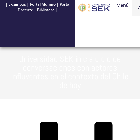
|
E-campus
|
Portal Alumno
|
Portal
Menú
Docente
|
Biblioteca
|
Universidad SEK inicia ciclo de
conversaciones con actores
influyentes en el contexto del Chile
de hoy