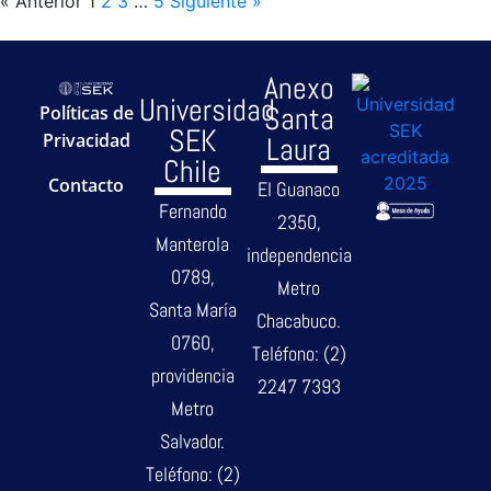
« Anterior
1
2
3
…
5
Siguiente »
Anexo
Universidad
Santa
Políticas de
SEK
Privacidad
Laura
Chile
Contacto
El Guanaco
Fernando
2350,
Manterola
independencia
0789,
Metro
Santa María
Chacabuco.
0760,
Teléfono: (2)
providencia
2247 7393
Metro
Salvador.
Teléfono: (2)