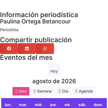
Información periodística
Paulina Ortega Betancour
Periodista
Compartir publicación
Eventos del mes
Hoy
agosto de 2026
Mes
Semana
Día
Agenda
lun.
mar.
mié.
jue.
vie.
sáb.
dom.