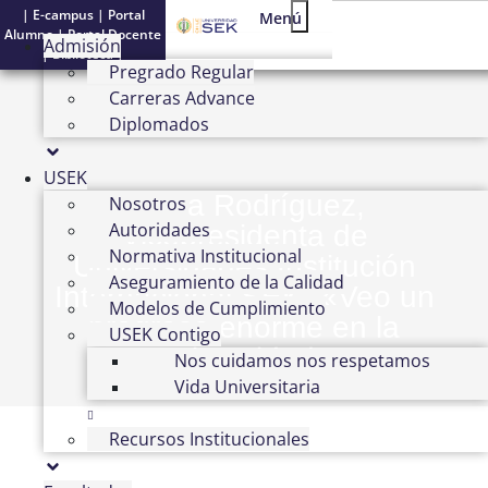
Menú conmutador ham
|
E-campus
|
Portal
Menú
Alumno
|
Portal Docente
Admisión
|
Biblioteca
|
Pregrado Regular
Carreras Advance
Diplomados
USEK
Nadia Rodríguez,
Nosotros
Autoridades
Vicepresidenta de
Normativa Institucional
Universidades Institución
Aseguramiento de la Calidad
Internacional SEK: «Veo un
Modelos de Cumplimiento
progreso enorme en la
USEK Contigo
universidad»
Nos cuidamos nos respetamos
Vida Universitaria
Recursos Institucionales