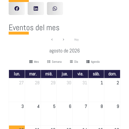
Eventos del mes
Hoy
agosto de 2026
Mes
Semana
Día
Agenda
lun.
mar.
mié.
jue.
vie.
sáb.
dom.
27
28
29
30
31
1
2
3
4
5
6
7
8
9