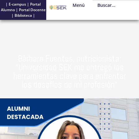
|
E-campus
|
Portal
Menú
Alumno
|
Portal Docente
|
Biblioteca
|
Bárbara Fuentes, nutricionista:
“Universidad SEK me entregó las
herramientas clave para enfrentar
los desafíos de mi profesión”