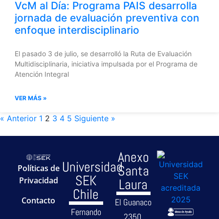
VcM al Día: Programa PAIS desarrolla
jornada de evaluación preventiva con
enfoque interdisciplinario
El pasado 3 de julio, se desarrolló la Ruta de Evaluación
Multidisciplinaria, iniciativa impulsada por el Programa de
Atención Integral
VER MÁS »
« Anterior
1
2
3
4
5
Siguiente »
Anexo
Universidad
Santa
Políticas de
SEK
Privacidad
Laura
Chile
Contacto
El Guanaco
Fernando
2350,