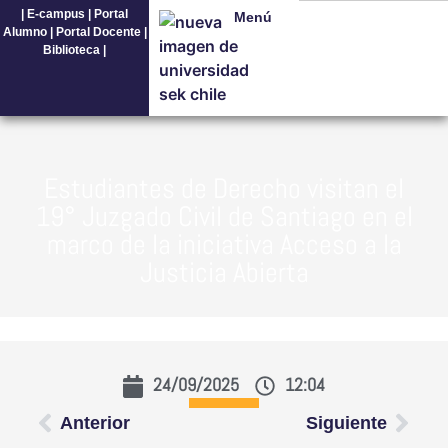
|
E-campus
|
Portal
Menú
Alumno
|
Portal Docente
|
Biblioteca
|
Estudiantes de Derecho visitan el
19° Juzgado Civil de Santiago en el
marco de la iniciativa Acceso a la
Justicia Abierta
24/09/2025
12:04
Anterior
Siguiente