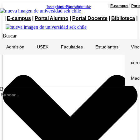
|
E-campus
|
Port
Instagram
Linkedin
Facebook
Youtube
|
E-campus
|
Portal Alumno
|
Portal Docente
|
Biblioteca
|
Buscar
Admisión
USEK
Facultades
Estudiantes
Vinc
con 
Med
Buscar