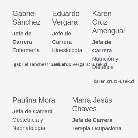
Gabriel
Eduardo
Karen
Sánchez
Vergara
Cruz
Amengual
Jefe de
Jefe de
Carrera
Carrera
Jefa de
Enfermería
Kinesiología
Carrera
Nutrición y
gabriel.sanchez@usek.cl
eduardo.vergara@usek.cl
Dietética
karen.cruz@usek.cl
Paulina Mora
María Jesús
Chaves
Jefa de Carrera
Obstetricia y
Jefa de Carrera
Neonatología
Terapia Ocupacional