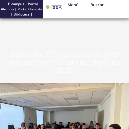
|
E-campus
|
Portal
Menú
Alumno
|
Portal Docente
|
Biblioteca
|
Universidad SEK fue sede del primer
encuentro del Circuito de Litigación
2026