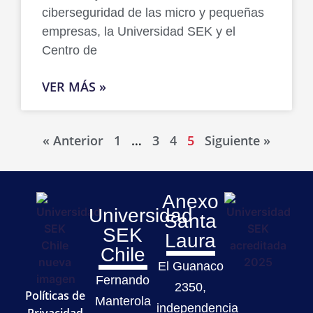
ciberseguridad de las micro y pequeñas
empresas, la Universidad SEK y el
Centro de
VER MÁS »
« Anterior
1
…
3
4
5
Siguiente »
Anexo
Universidad
Santa
SEK
Laura
Chile
El Guanaco
Fernando
2350,
Políticas de
Manterola
independencia