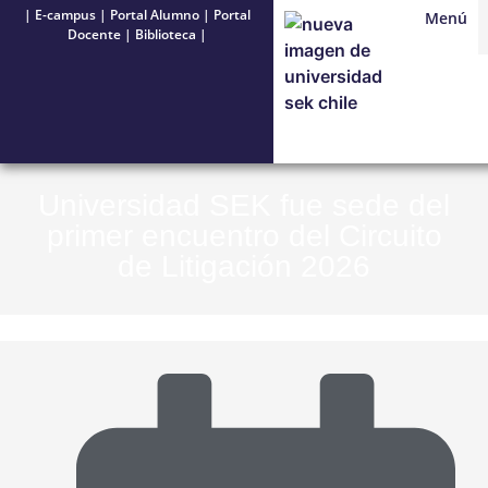
|
E-campus
|
Portal Alumno
|
Portal
Menú
Docente
|
Biblioteca
|
Universidad SEK fue sede del
primer encuentro del Circuito
de Litigación 2026