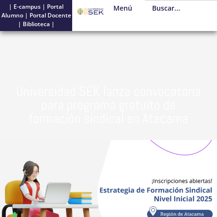
|
E-campus
|
Portal
Menú
Alumno
|
Portal Docente
|
Biblioteca
|
Universidad SEK lanza convocatoria
para programa gratuito de
formación sindical en Atacama