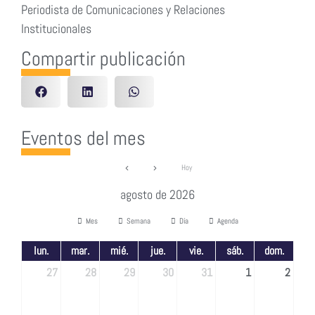
Periodista de Comunicaciones y Relaciones
Institucionales
Compartir publicación
Eventos del mes
Hoy
agosto de 2026
Mes
Semana
Día
Agenda
lun.
mar.
mié.
jue.
vie.
sáb.
dom.
27
28
29
30
31
1
2