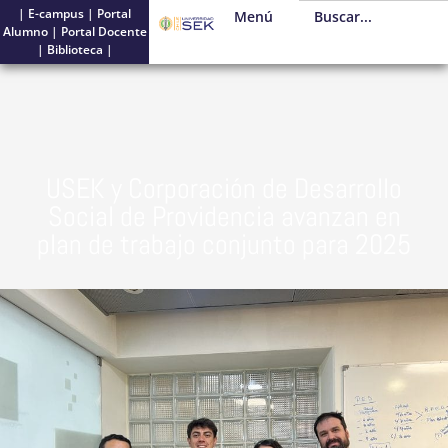
|
E-campus
|
Portal
Menú
Alumno
|
Portal Docente
|
Biblioteca
|
USEK y Corporación de Desarrollo
Social de Providencia avanzan en
plan de trabajo conjunto para 2025