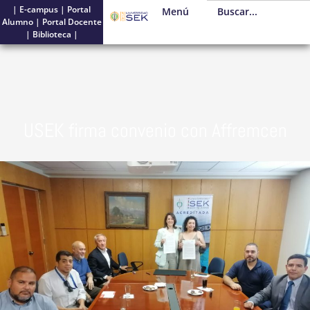
|
E-campus
|
Portal
Menú
Alumno
|
Portal Docente
|
Biblioteca
|
USEK firma convenio con Affremcen