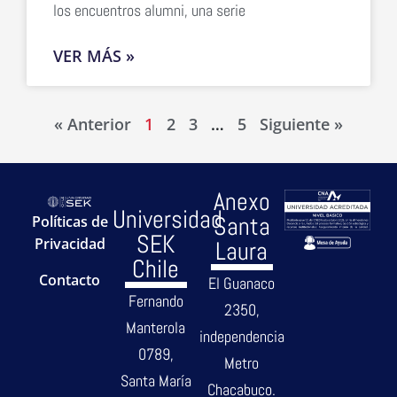
los encuentros alumni, una serie
VER MÁS »
« Anterior
1
2
3
…
5
Siguiente »
Anexo
Universidad
Santa
Políticas de
SEK
Privacidad
Laura
Chile
Contacto
El Guanaco
Fernando
2350,
Manterola
independencia
0789,
Metro
Santa María
Chacabuco.