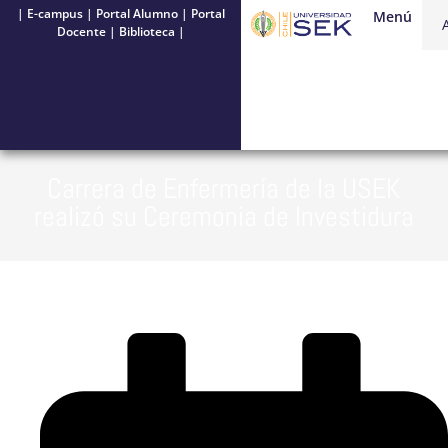
|
E-campus
|
Portal Alumno
|
Portal
Menú
Docente
|
Biblioteca
|
Carrera de Enfermería de la USEK
realizó su Ceremonia de Investidura