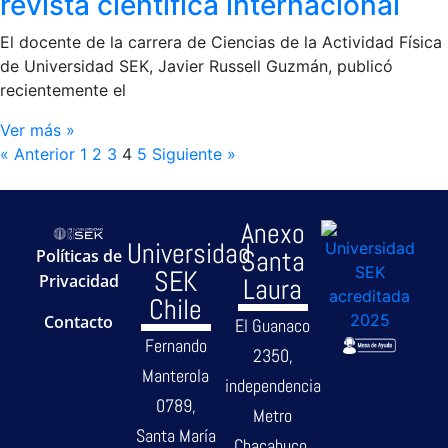
revista científica internacional
El docente de la carrera de Ciencias de la Actividad Física
de Universidad SEK, Javier Russell Guzmán, publicó
recientemente el
Ver más »
« Anterior
1
2
3
4
5
Siguiente »
Anexo
Universidad
Santa
Políticas de
SEK
Privacidad
Laura
Chile
Contacto
El Guanaco
Fernando
2350,
Manterola
independencia
0789,
Metro
Santa María
Chacabuco.