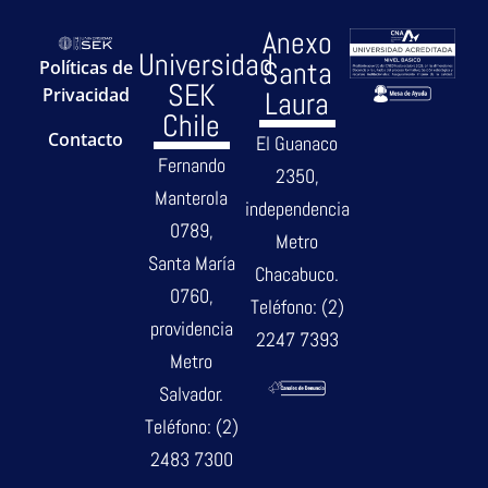
Anexo
Universidad
Santa
Políticas de
SEK
Privacidad
Laura
Chile
Contacto
El Guanaco
Fernando
2350,
Manterola
independencia
0789,
Metro
Santa María
Chacabuco.
0760,
Teléfono: (2)
providencia
2247 7393
Metro
Salvador.
Teléfono: (2)
2483 7300