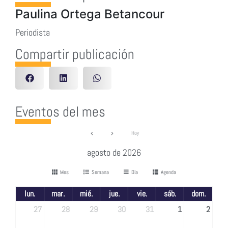
Paulina Ortega Betancour
Periodista
Compartir publicación
Eventos del mes
Hoy
agosto de 2026
Mes
Semana
Día
Agenda
lun.
mar.
mié.
jue.
vie.
sáb.
dom.
27
28
29
30
31
1
2