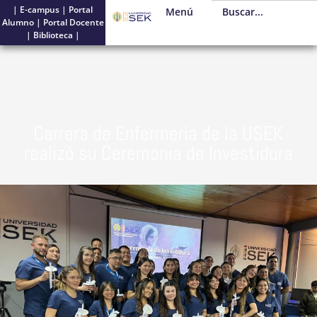
|
E-campus
|
Portal
Menú
Alumno
|
Portal Docente
|
Biblioteca
|
Carrera de Enfermería de la USEK
realizó su Ceremonia de Investidura