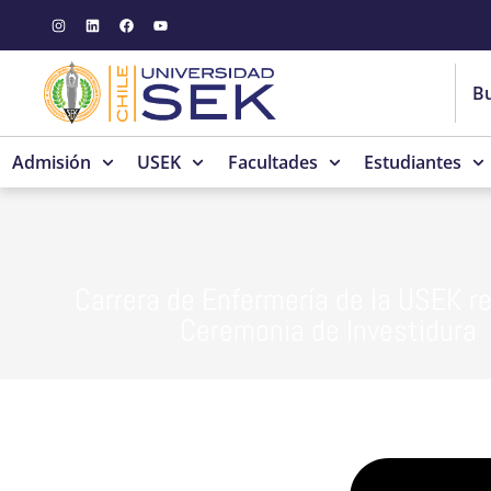
Admisión
USEK
Facultades
Estudiantes
Carrera de Enfermería de la USEK re
Ceremonia de Investidura