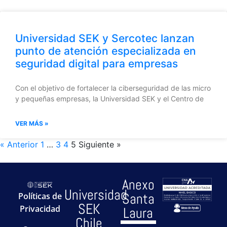
Universidad SEK y Sercotec lanzan
punto de atención especializada en
seguridad digital para empresas
Con el objetivo de fortalecer la ciberseguridad de las micro
y pequeñas empresas, la Universidad SEK y el Centro de
VER MÁS »
« Anterior
1
…
3
4
5
Siguiente »
Anexo
Universidad
Santa
Políticas de
SEK
Privacidad
Laura
Chile