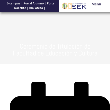
|
E-campus
|
Portal Alumno
|
Portal
Menú
Docente
|
Biblioteca
|
Ceremonia de Titulación de
Facultad de Educación y Cultura