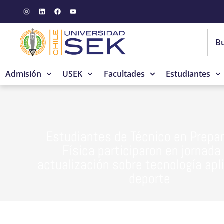
Admisión
USEK
Facultades
Estudiantes
Estudiantes de Técnico en Prepa
Física participaron en jornada
actualización sobre tecnología apl
deporte