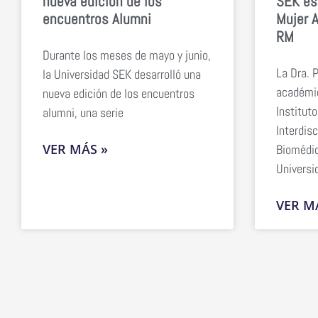
nueva edición de los
SEK es
encuentros Alumni
Mujer A
RM
Durante los meses de mayo y junio,
La Dra. 
la Universidad SEK desarrolló una
académic
nueva edición de los encuentros
Instituto
alumni, una serie
Interdisc
VER MÁS »
Biomédic
Universi
VER M