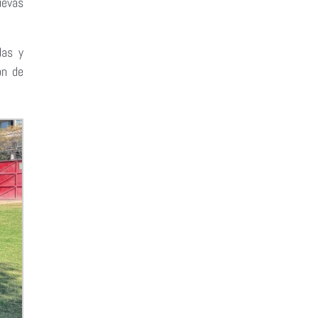
uevas
das y
ón de