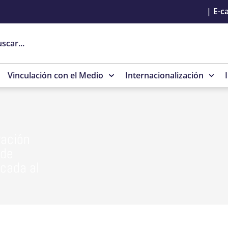
|
E-c
Vinculación con el Medio
Internacionalización
ración
 de
icada al