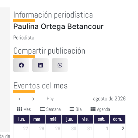
Información periodística
Paulina Ortega Betancour
Periodista
Compartir publicación
Eventos del mes
agosto de 2026
Hoy
Mes
Semana
Día
Agenda
lun.
mar.
mié.
jue.
vie.
sáb.
dom.
27
28
29
30
31
1
2
da de