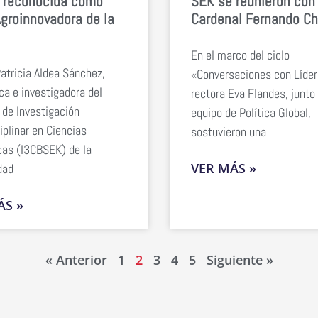
 reconocida como
SEK se reunieron con 
groinnovadora de la
Cardenal Fernando C
En el marco del ciclo
Patricia Aldea Sánchez,
«Conversaciones con Líder
a e investigadora del
rectora Eva Flandes, junto 
 de Investigación
equipo de Política Global,
iplinar en Ciencias
sostuvieron una
as (I3CBSEK) de la
VER MÁS »
dad
ÁS »
« Anterior
1
2
3
4
5
Siguiente »