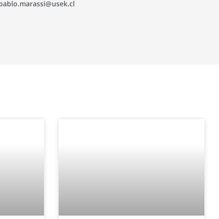
pablo.marassi@usek.cl