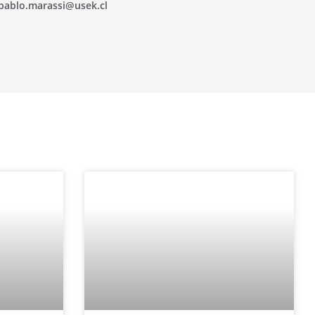
pablo.marassi@usek.cl