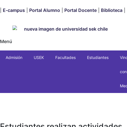
|
E-campus
|
Portal Alumno
|
Portal Docente
|
Biblioteca
|
Menú
Admisión
USEK
Facultades
Estudiantes
Vin
con
Med
Estudiantes realizan actividades