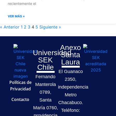
recientemente el
VER MÁS »
« Anterior
1
2
3
4
5
Siguiente »
Anexo
Universidad
Santa
SEK
Laura
Chile
El Guanaco
Fernando
2350,
Políticas de
Manterola
independencia
Privacidad
0789,
Metro
Contacto
Santa
Chacabuco.
María 0760,
Teléfono:
providencia