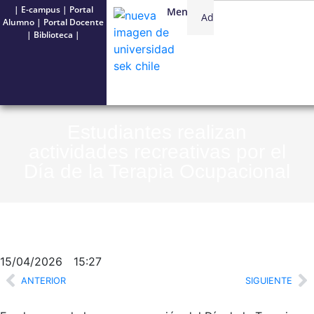
|
E-campus
|
Portal
Menú
Admisión
USEK
Alumno
|
Portal Docente
|
Biblioteca
|
Estudiantes realizan
actividades recreativas por el
Día de la Terapia Ocupacional
15/04/2026
15:27
ANTERIOR
SIGUIENTE