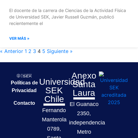
El docente de la carrera de Ciencias de la Actividad Física
de Universidad SEK, Javier Russell Guzmán, publicó
recientemente el
VER MÁS »
« Anterior
1
2
3
4
5
Siguiente »
Anexo
Universidad
Santa
Políticas de
SEK
Privacidad
Laura
Chile
Contacto
El Guanaco
Fernando
2350,
Manterola
independencia
0789,
Metro