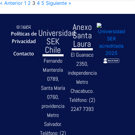
« Anterior
1
2
3
4
5
Siguiente »
Anexo
Universidad
Santa
Políticas de
SEK
Privacidad
Laura
Chile
Contacto
El Guanaco
Fernando
2350,
Manterola
independencia
0789,
Metro
Santa María
Chacabuco.
0760,
Teléfono: (2)
providencia
2247 7393
Metro
Salvador.
Teléfono: (2)